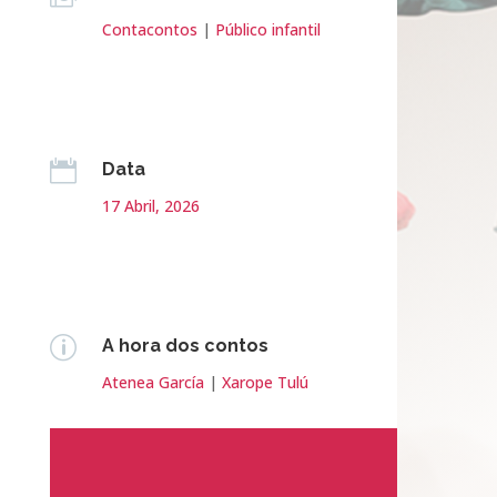
Contacontos
|
Público infantil

Data
17 Abril, 2026
p
A hora dos contos
Atenea García
|
Xarope Tulú