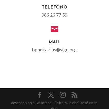
TELEFÓNO
986 26 77 59

MAIL
bpneiravilas@vigo.org
deseñado pola Biblioteca Pública Municipal Xosé Neira
Vilas