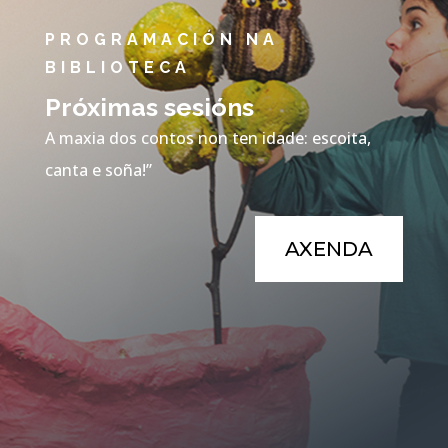
PROGRAMACIÓN NA
BIBLIOTECA
Próximas sesións
A maxia dos contos non ten idade: escoita,
canta e soña!”
AXENDA