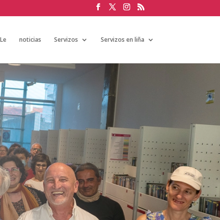
aLe
noticias
Servizos
Servizos en liña