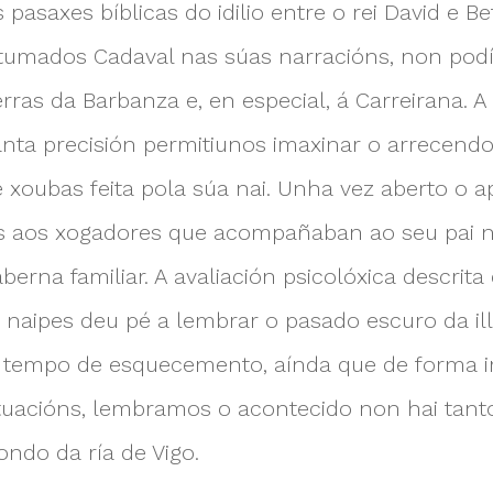
 pasaxes bíblicas do idilio entre o rei David e 
tumados Cadaval nas súas narracións, non podía
erras da Barbanza e, en especial, á Carreirana. 
anta precisión permitiunos imaxinar o arrecend
oubas feita pola súa nai. Unha vez aberto o ap
 aos xogadores que acompañaban ao seu pai n
aberna familiar. A avaliación psicolóxica descrita
 naipes deu pé a lembrar o pasado escuro da il
 tempo de esquecemento, aínda que de forma i
tuacións, lembramos o acontecido non hai tant
ndo da ría de Vigo.