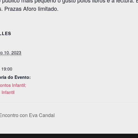
 o público máis pequeno o gusto polos libros e a lectura. 
. Prazas Aforo limitado.
LLES
ro 10, 2023
- 19:00
ría do Evento:
ntos Infantil;
 Infantil
 Encontro con Eva Candal