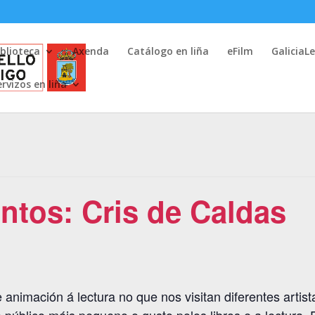
iblioteca
Axenda
Catálogo en liña
eFilm
GaliciaL
ervizos en liña
ntos: Cris de Caldas
 animación á lectura no que nos visitan diferentes arti