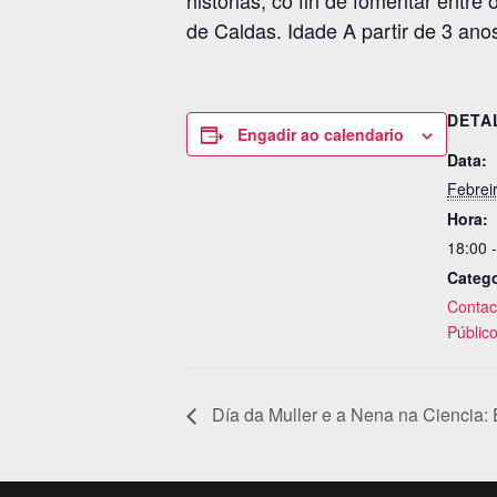
historias, co fin de fomentar entre
de Caldas. Idade A partir de 3 anos
DETA
Engadir ao calendario
Data:
Febrei
Hora:
18:00 
Catego
Contaco
Público
Día da Muller e a Nena na Ciencia: