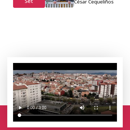
Set
César Cequeliños