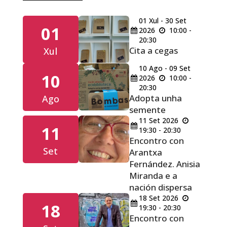
01
Xul
-
30
Set
01
2026
10:00 -
20:30
Cita a cegas
Xul
10
Ago
-
09
Set
10
2026
10:00 -
20:30
Adopta unha
Ago
semente
11
Set
2026
11
19:30 - 20:30
Encontro con
Set
Arantxa
Fernández. Anisia
Miranda e a
nación dispersa
18
Set
2026
18
19:30 - 20:30
Encontro con