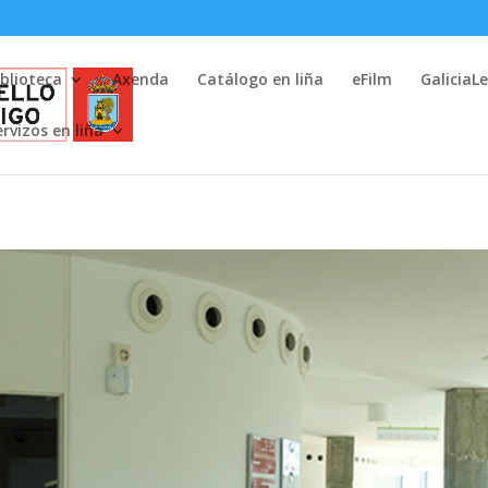
iblioteca
Axenda
Catálogo en liña
eFilm
GaliciaL
ervizos en liña