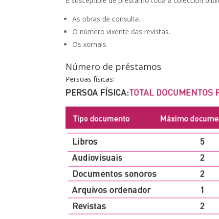
É susceptible de préstamo toda a colección bibli
As obras de consulta.
O número vixente das revistas.
Os xornais.
Número de préstamos
Persoas físicas: