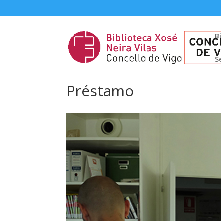
B
S
Préstamo