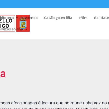
iblioteca
Axenda
Catálogo en liña
eFilm
GaliciaL
ervizos en liña
ra
ersoas afeccionadas á lectura que se reúne unha vez ao