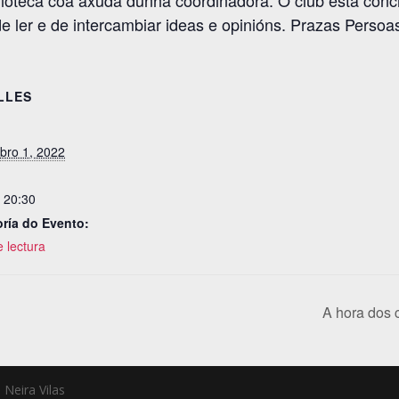
blioteca coa axuda dunha coordinadora. O club está con
e ler e de intercambiar ideas e opinións. Prazas Persoa
LLES
ro 1, 2022
- 20:30
ría do Evento:
 lectura
A hora dos 
 Neira Vilas