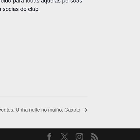
cibido para todas aquelas persoas
s socias do club
contos: Unha noite no muíño. Caxoto