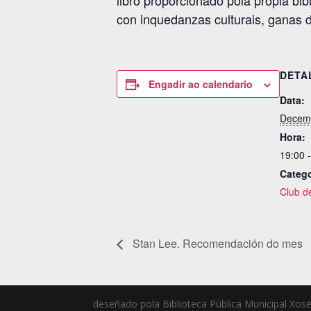
libro proporcionado pola propia bi
con inquedanzas culturais, ganas d
DETA
Engadir ao calendario
Data:
Decemb
Hora:
19:00 
Catego
Club de
Stan Lee. Recomendación do mes
deseñado pola Biblioteca Pública Municipal Xosé