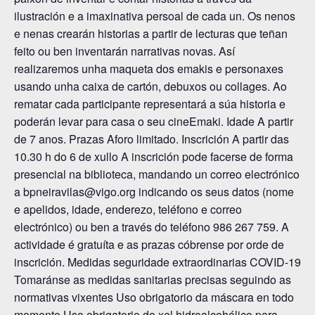
ilustración e a imaxinativa persoal de cada un. Os nenos
e nenas crearán historias a partir de lecturas que teñan
feito ou ben inventarán narrativas novas. Así
realizaremos unha maqueta dos emakis e personaxes
usando unha caixa de cartón, debuxos ou collages. Ao
rematar cada participante representará a súa historia e
poderán levar para casa o seu cineEmaki. Idade A partir
de 7 anos. Prazas Aforo limitado. Inscrición A partir das
10.30 h do 6 de xullo A inscrición pode facerse de forma
presencial na biblioteca, mandando un correo electrónico
a bpneiravilas@vigo.org indicando os seus datos (nome
e apelidos, idade, enderezo, teléfono e correo
electrónico) ou ben a través do teléfono 986 267 759. A
actividade é gratuíta e as prazas cóbrense por orde de
inscrición. Medidas seguridade extraordinarias COVID-19
Tomaránse as medidas sanitarias precisas seguindo as
normativas vixentes Uso obrigatorio da máscara en todo
momento Uso obrigatorio do xel hidroalcohólico para