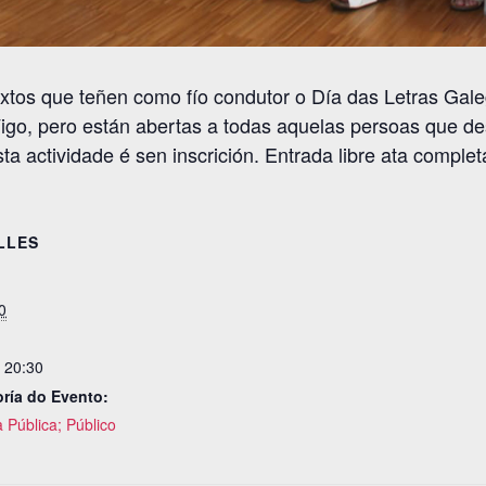
textos que teñen como fío condutor o Día das Letras Gal
Vigo, pero están abertas a todas aquelas persoas que de
ta actividade é sen inscrición. Entrada libre ata complet
LLES
0
- 20:30
ría do Evento:
 Pública; Público