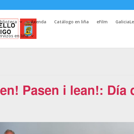
iblioteca
Axenda
Catálogo en liña
eFilm
GaliciaL
ervizos en liña
en! Pasen i lean!: Día 