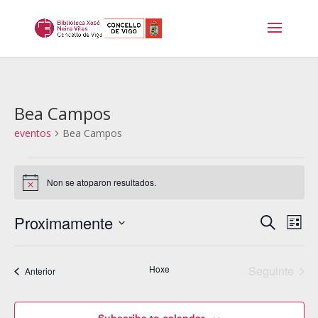
Bea Campos
eventos
Bea Campos
eventos
Non se atoparon resultados.
Notice
Navega
Na
Proximamente
Procurar
List
de
de
Select
vis
busca
date.
de
Hoxe
Seguinte
e
eventos
Anterior
Eve
eventos
vistas
de