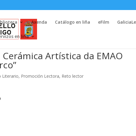
iblioteca
Axenda
Catálogo en liña
eFilm
GaliciaL
ervizos en liña
 Cerámica Artística da EMAO
rco”
 Literario
,
Promoción Lectora
,
Reto lector
O