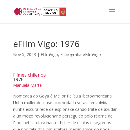
eFilm Vigo: 1976
Nov 5, 2023
|
EfilmVigo
,
Filmografía eFilmVigo
Filmes chilenos
1976
Manuela Martelli
Nomeada ao Goya á Mellor Película Iberoamericana.
Unha muller de clase acomodada verase envolvida
nunha escura rede de espionaxe cando trate de axudar
a un mozo revolucionario perseguido polo réxime de
Pinochet. Un fascinante thriller de espías e segredos
que nos fala dos implacables mecanismos do poder.