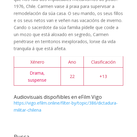
1976, Chile. Carmen vaise á praia para supervisar a
remodelación da súa casa. O seu marido, os seus fillos
e os seus netos van e veñen nas vacacións de inverno.
Cando o sacerdote da súa familia pídelle que coide a
un mozo que está aloxado en segredo, Carmen
penétrase en territorios inexplorados, lonxe da vida
tranquila á que está afeita.
Xénero
Ano
Clasificación
Drama,
22
+13
suspense
Audiovisuais dispoñibles en eFilm Vigo
https://vigo.efilm.online/filter-by/topic/386/dictadura-
militar-chilena
Busca