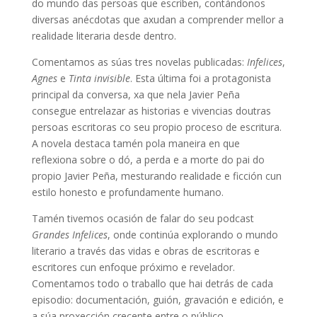
do mundo das persoas que escriben, contándonos
diversas anécdotas que axudan a comprender mellor a
realidade literaria desde dentro.
Comentamos as súas tres novelas publicadas:
Infelices
,
Agnes
e
Tinta invisible
. Esta última foi a protagonista
principal da conversa, xa que nela Javier Peña
consegue entrelazar as historias e vivencias doutras
persoas escritoras co seu propio proceso de escritura.
A novela destaca tamén pola maneira en que
reflexiona sobre o dó, a perda e a morte do pai do
propio Javier Peña, mesturando realidade e ficción cun
estilo honesto e profundamente humano.
Tamén tivemos ocasión de falar do seu podcast
Grandes Infelices
, onde continúa explorando o mundo
literario a través das vidas e obras de escritoras e
escritores cun enfoque próximo e revelador.
Comentamos todo o traballo que hai detrás de cada
episodio: documentación, guión, gravación e edición, e
a súa proxección crecente entre o público.