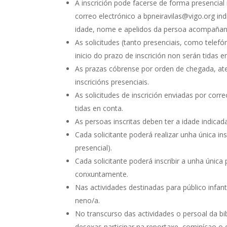
A inscrición pode facerse de forma presencia
correo electrónico a bpneiravilas@vigo.org in
idade, nome e apelidos da persoa acompañante
As solicitudes (tanto presenciais, como telefó
inicio do prazo de inscrición non serán tidas e
As prazas cóbrense por orden de chegada, a
inscricións presenciais.
As solicitudes de inscrición enviadas por cor
tidas en conta.
As persoas inscritas deben ter a idade indicad
Cada solicitante poderá realizar unha única in
presencial).
Cada solicitante poderá inscribir a unha única
conxuntamente.
Nas actividades destinadas para público infa
neno/a.
No transcurso das actividades o persoal da bib
desexas participar na reportaxe, cominícao o