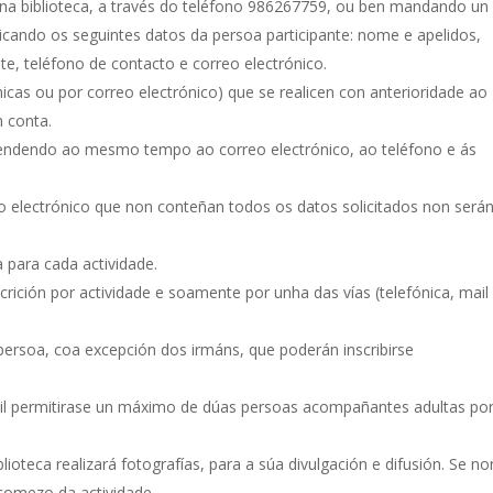
l na biblioteca, a través do teléfono 986267759, ou ben mandando un
dicando os seguintes datos da persoa participante: nome e apelidos,
, teléfono de contacto e correo electrónico.
nicas ou por correo electrónico) que se realicen con anterioridade ao
n conta.
tendendo ao mesmo tempo ao correo electrónico, ao teléfono e ás
reo electrónico que non conteñan todos os datos solicitados non será
a para cada actividade.
scrición por actividade e soamente por unha das vías (telefónica, mail
 persoa, coa excepción dos irmáns, que poderán inscribirse
ntil permitirase un máximo de dúas persoas acompañantes adultas po
lioteca realizará fotografías, para a súa divulgación e difusión. Se no
 comezo da actividade.