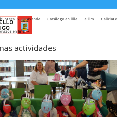
iblioteca
Axenda
Catálogo en liña
eFilm
GaliciaL
ervizos en liña
nas actividades