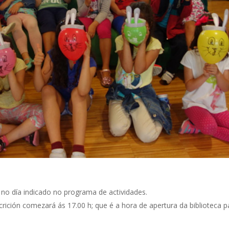
 no día indicado no programa de actividades.
crición comezará ás 17.00 h; que é a hora de apertura da biblioteca p