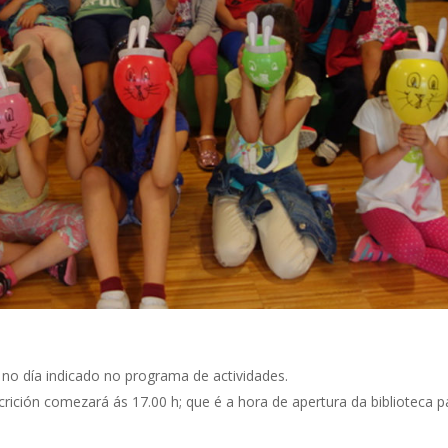
 no día indicado no programa de actividades.
crición comezará ás 17.00 h; que é a hora de apertura da biblioteca p