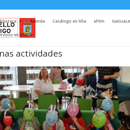
iblioteca
Axenda
Catálogo en liña
eFilm
GaliciaL
ervizos en liña
nas actividades