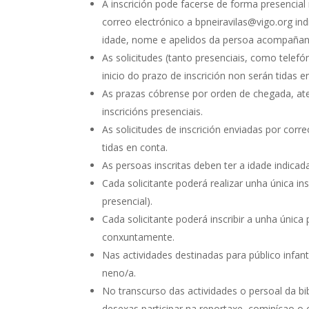
A inscrición pode facerse de forma presencia
correo electrónico a bpneiravilas@vigo.org in
idade, nome e apelidos da persoa acompañante
As solicitudes (tanto presenciais, como telefó
inicio do prazo de inscrición non serán tidas e
As prazas cóbrense por orden de chegada, a
inscricións presenciais.
As solicitudes de inscrición enviadas por cor
tidas en conta.
As persoas inscritas deben ter a idade indicad
Cada solicitante poderá realizar unha única in
presencial).
Cada solicitante poderá inscribir a unha única
conxuntamente.
Nas actividades destinadas para público infa
neno/a.
No transcurso das actividades o persoal da bib
desexas participar na reportaxe, cominícao o