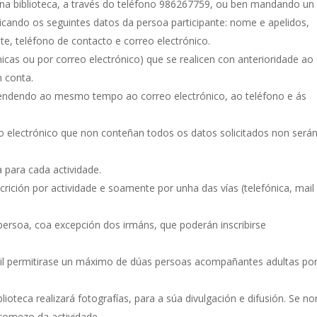
l na biblioteca, a través do teléfono 986267759, ou ben mandando un
dicando os seguintes datos da persoa participante: nome e apelidos,
, teléfono de contacto e correo electrónico.
nicas ou por correo electrónico) que se realicen con anterioridade ao
n conta.
tendendo ao mesmo tempo ao correo electrónico, ao teléfono e ás
reo electrónico que non conteñan todos os datos solicitados non será
a para cada actividade.
scrición por actividade e soamente por unha das vías (telefónica, mail
 persoa, coa excepción dos irmáns, que poderán inscribirse
ntil permitirase un máximo de dúas persoas acompañantes adultas po
lioteca realizará fotografías, para a súa divulgación e difusión. Se no
 comezo da actividade.