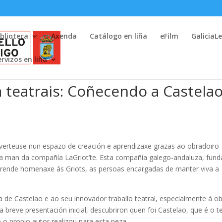
iblioteca
Axenda
Catálogo en liña
eFilm
GaliciaL
ervizos en liña
 teatrais: Coñecendo a Castela
nverteuse nun espazo de creación e aprendizaxe grazas ao obradoiro
da man da compañía LaGriot’te. Esta compañía galego-andaluza, fun
rende homenaxe ás Griots, as persoas encargadas de manter viva a
 de Castelao e ao seu innovador traballo teatral, especialmente á o
a breve presentación inicial, descubriron quen foi Castelao, que é o t
 o propio autor realizou para esta peza.