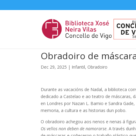
B
S
Obradoiro de máscara
Dec 29, 2025
|
Infantil
,
Obradoiro
Durante as vacacións de Nadal, a biblioteca co
dedicado a Castelao e ao teatro de máscaras, 
en Londres por Nazan L. Bamio e Sandra Gade, 
memoria, a cultura e as historias dun pobo.
O obradoiro achegou aos nenos e nenas á figura
Os vellos non deben de namorarse
. A través dunh
de máscaras e coñeceron o traballo plástico que