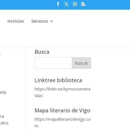
e
noticias
Servizos
o
Busca
Linktree biblioteca
https://linktr.ee/bpmxoseneira
dada
vilas
Mapa literario de Vigo
bra
https://mapaliterariodevigo.co
eatro
m