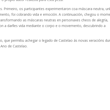
es. Primeiro, os participantes experimentaron coa máscara neutra, u
mento, foi cobrando vida e emoción. A continuación, chegou o mom
transformando as máscaras neutras en personaxes cheos de alegría,
eron a darlles vida mediante o corpo e o movemento, descubrindo a
tivo, que permitiu achegar o legado de Castelao ás novas xeracións du
, Ano de Castelao.