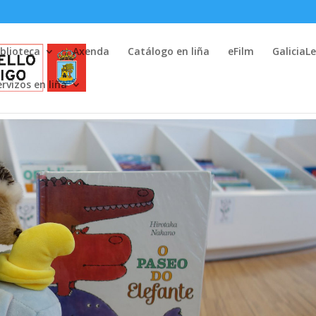
iblioteca
Axenda
Catálogo en liña
eFilm
GaliciaL
ervizos en liña