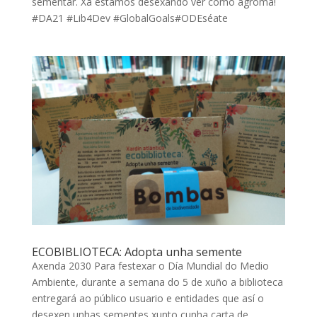
sementar. Xa estamos desexando ver como agroma!
#DA21 #Lib4Dev #GlobalGoals#ODEséate
ECOBIBLIOTECA: Adopta unha semente
Axenda 2030 Para festexar o Día Mundial do Medio
Ambiente, durante a semana do 5 de xuño a biblioteca
entregará ao público usuario e entidades que así o
desexen unhas sementes xunto cunha carta de