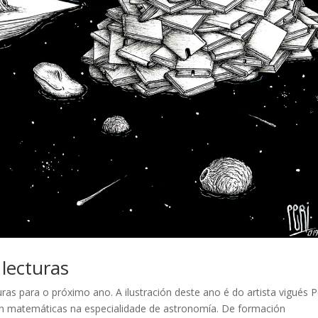
lecturas
as para o próximo ano. A ilustración deste ano é do artista vigués P
 en matemáticas na especialidade de astronomía. De formación