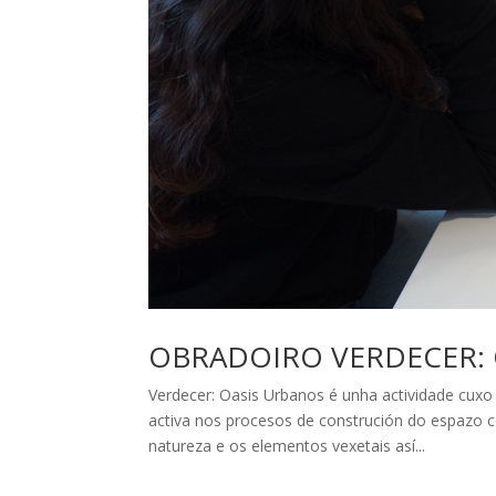
OBRADOIRO VERDECER: 
Verdecer: Oasis Urbanos é unha actividade cuxo
activa nos procesos de construción do espazo 
natureza e os elementos vexetais así...