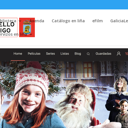
iblioteca
Axenda
Catálogo en liña
eFilm
GaliciaL
ervizos en liña