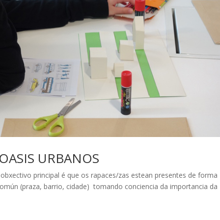
OASIS URBANOS
 obxectivo principal é que os rapaces/zas estean presentes de forma
común (praza, barrio, cidade) tomando conciencia da importancia da