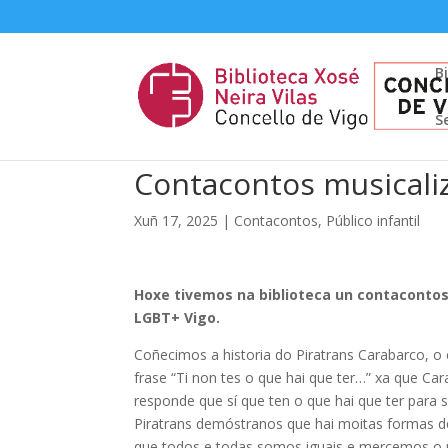
B
S
Contacontos musicaliz
Xuñ 17, 2025
|
Contacontos
,
Público infantil
Hoxe tivemos na biblioteca un contaconto
LGBT+ Vigo.
Coñecimos a historia do Piratrans Carabarco, o
frase “Ti non tes o que hai que ter…” xa que Car
responde que sí que ten o que hai que ter para se
Piratrans demóstranos que hai moitas formas de
que todos e todas somos iguais e mercemos o 