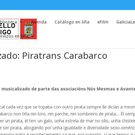
iblioteca
Axenda
Catálogo en liña
eFilm
GaliciaL
ervizos en liña
ado: Piratrans Carabarco
s musicalizado de parte das asociacións Nós Mesmas e Avant
 cal cada vez que se topaba con outro pirata sempre lle dicían a mes
abarco non tiña nin loro, nin parche, nin sombreiro de pirata… Él sem
r un pirata, él ten: un galo, unha estrela de mar no ollo, unha chiste
 ser pirata, abogando por unha igualdade e diversidade sexo-xenéri
mesmo trato e recoñecemento xa que, por suposto, sí que temos o