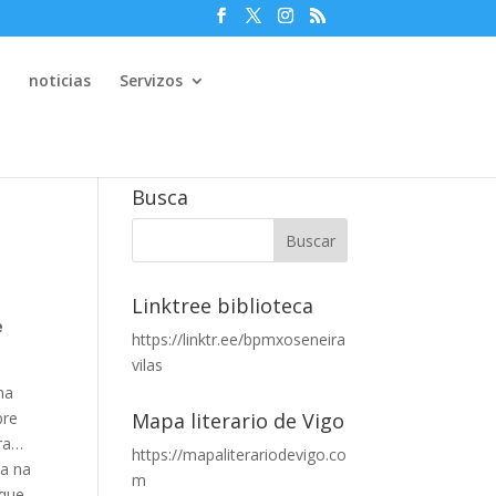
e
noticias
Servizos
Busca
Linktree biblioteca
e
https://linktr.ee/bpmxoseneira
vilas
ma
pre
Mapa literario de Vigo
ira…
https://mapaliterariodevigo.co
ca na
m
 que