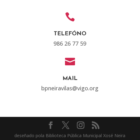

TELEFÓNO
986 26 77 59

MAIL
bpneiravilas@vigo.org
deseñado pola Biblioteca Pública Municipal Xosé Neira