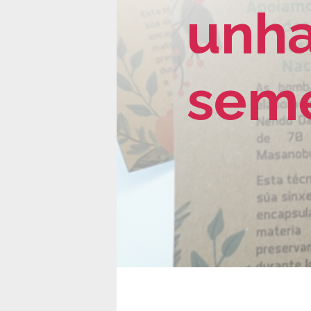
unh
sem