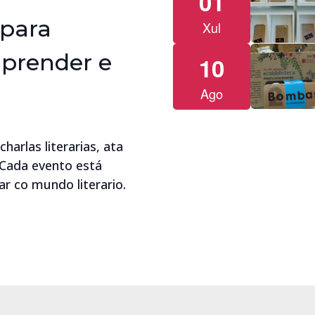
01
 para
Xul
aprender e
10
Ago
arlas literarias, ata
. Cada evento está
r co mundo literario.