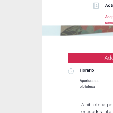

Act
Adop
sem
Ad
Horario
}
Apertura da
biblioteca
A biblioteca p
entidades int