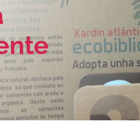
a
ente