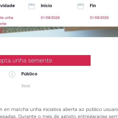


ividade
Inicio
Fin
ta unha
01/08/2026
31/08/2026
ente
opta unha semente
p
Público
Xeral
on en marcha unha iniciativa aberta ao público usuari
eresadas. Durante o mes de agosto entregaranse se