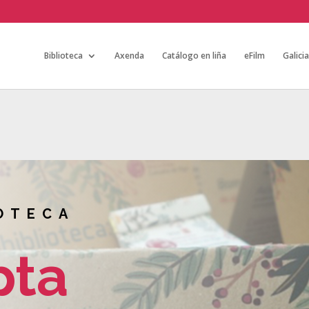
Biblioteca
Axenda
Catálogo en liña
eFilm
Galici
OTECA
pta