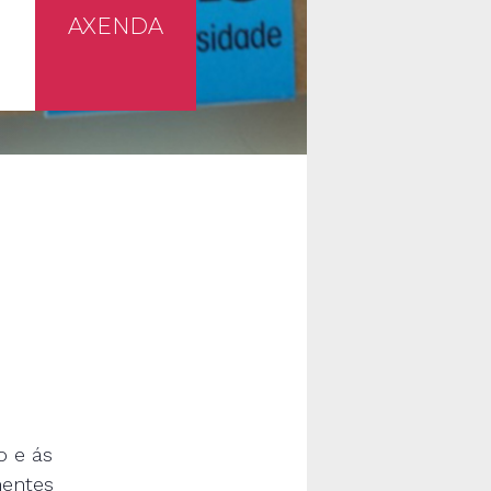
AXENDA
o e ás
mentes