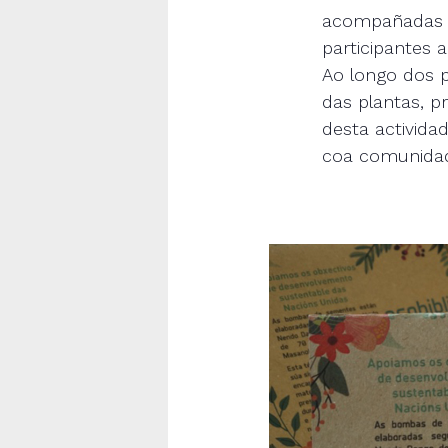
acompañadas d
participantes 
Ao longo dos p
das plantas, p
desta activida
coa comunida