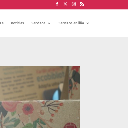
aLe
noticias
Servizos
Servizos en liña