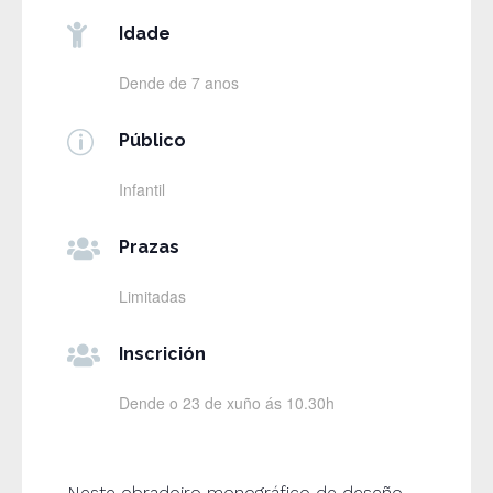

Idade
Dende de 7 anos
p
Público
Infantil

Prazas
Limitadas

Inscrición
Dende o 23 de xuño ás 10.30h
Neste obradoiro monográfico de deseño