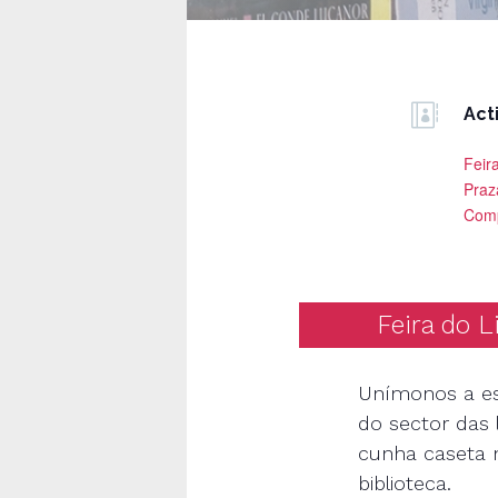

Act
Feira
Praz
Comp
Feira do 
Unímonos a est
do sector das l
cunha caseta 
biblioteca.