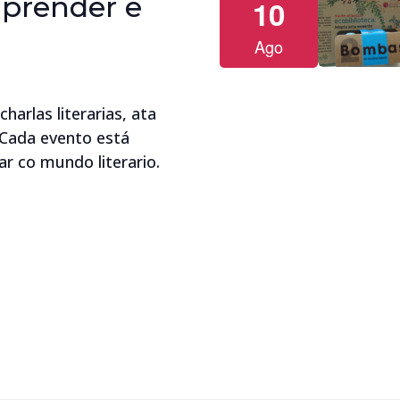
aprender e
10
Ago
arlas literarias, ata
. Cada evento está
r co mundo literario.