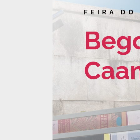
FEIRA DO
Beg
Caa