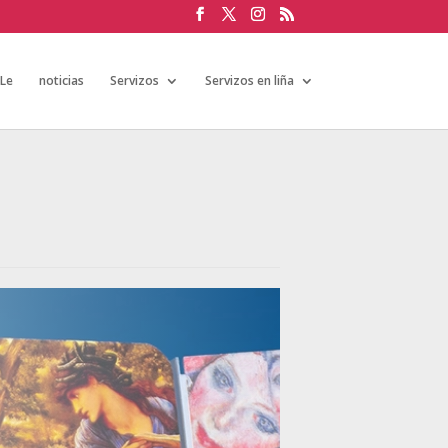
aLe
noticias
Servizos
Servizos en liña