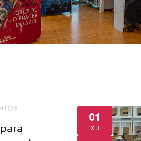
NTOS
01
 para
Xul