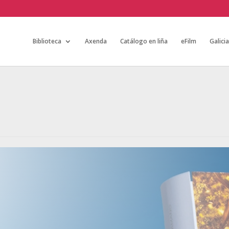
Biblioteca
Axenda
Catálogo en liña
eFilm
Galici