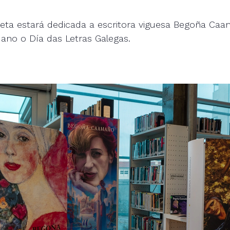
seta estará dedicada a escritora viguesa Begoña Ca
e ano o Día das Letras Galegas.