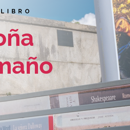
 LIBRO
oña
maño