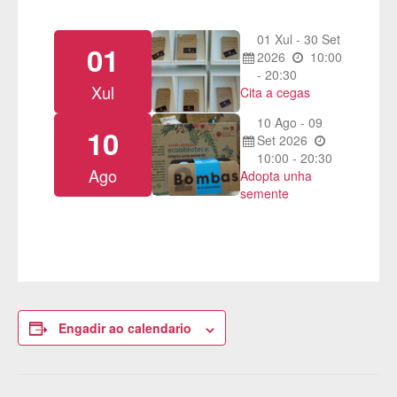
01
Xul
-
30
Set
01
2026
10:00
- 20:30
Xul
Cita a cegas
10
Ago
-
09
10
Set
2026
10:00 - 20:30
Ago
Adopta unha
semente
Engadir ao calendario