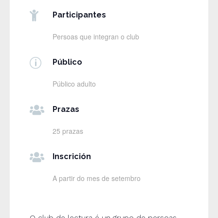

Participantes
Persoas que integran o club
p
Público
Público adulto

Prazas
25 prazas

Inscrición
A partir do mes de setembro
O club de lectura é un grupo de persoas