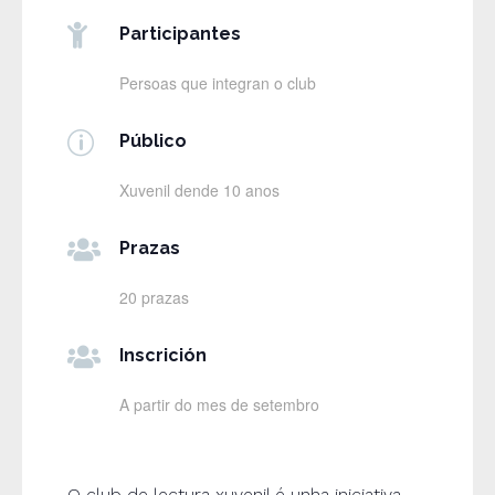

Participantes
Persoas que integran o club
p
Público
Xuvenil dende 10 anos

Prazas
20 prazas

Inscrición
A partir do mes de setembro
O club de lectura xuvenil é unha iniciativa