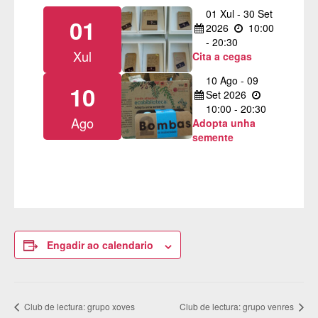
01
Xul
-
30
Set
01
2026
10:00
- 20:30
Xul
Cita a cegas
10
Ago
-
09
10
Set
2026
10:00 - 20:30
Ago
Adopta unha
semente
Engadir ao calendario
Club de lectura: grupo xoves
Club de lectura: grupo venres